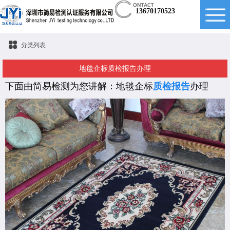
13670170523
分类列表
地毯企标质检报告办理
下面由简易检测为您讲解：
地毯企标
质检报告
办理