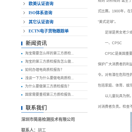
规则“剑桥规则”诞生
欧美认证咨询
式比赛。1900年，
ISO体系咨询
其它认证咨询
“美式足球”。
ECTN电子货物跟踪单
足球是男女老少咸
新闻资讯
一、CPSC
淘宝需要怎么样的第三方质检...
CPSC是美国重要
淘宝的第三方质检报告怎么做...
保护广大消费者的利
如何办理电商质检报告？
令。对有潜在危险性的
浅谈一下为什么要做电商质检...
包括家庭、体育、娱
为什么要做第三方质检报告？
国家需要重视第三方质检报告...
以儿童玩具为例
对消费者负责。检查
联系我们
深圳市简易检测技术有限公司
联系人：
胡工