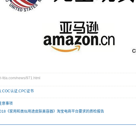
-fda.com/news/971.html
告
,
COC认证
,
CPC证书
注意事项
419-2018《家用和类似用途皮肤美容器》淘宝电商平台要求的质检报告